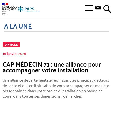
Aller
Aller
Aller
à
au
au
Ouvrir
la
menu
contenu
RE
le
recherche
principal,
menu
A LA UNE
principal
ARTICLE
16 janvier 2026
CAP MÉDECIN 71 : une alliance pour
accompagner votre installation
Une alliance départementale réunissant les principaux acteurs
de santé et du territoire afin de vous accompagner de manière
personnalisée dans votre projet d’installation en Saône-et-
Loire, dans toutes ses dimensions : démarches
administratives, mobilité, logement, vie quotidienne,
intégration pro.